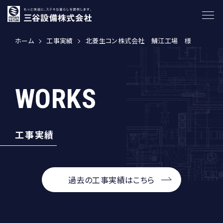
ホーム
工事実績
北菱生コン株式会社 鯖江工場 様
W
O
R
K
S
工事実績
過去の工事実績はこちら