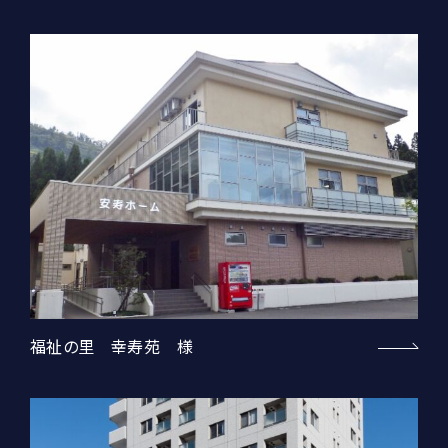
福祉の里 幸寿苑 様